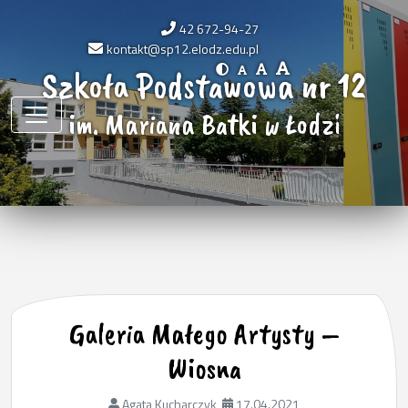
42 672-94-27
kontakt@sp12.elodz.edu.pl
Szkoła Podstawowa nr 12
im. Mariana Batki w Łodzi
Galeria Małego Artysty –
Wiosna
Agata Kucharczyk
17.04.2021