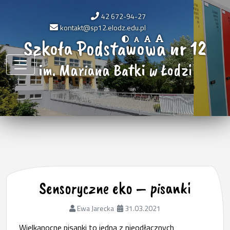
42 672-94-27
kontakt@sp12.elodz.edu.pl
Szkoła Podstawowa nr 12
im. Mariana Batki w Łodzi
Sensoryczne eko – pisanki
Ewa Jarecka
31.03.2021
Wielkanocne pisanki to jedna z nieodłącznych