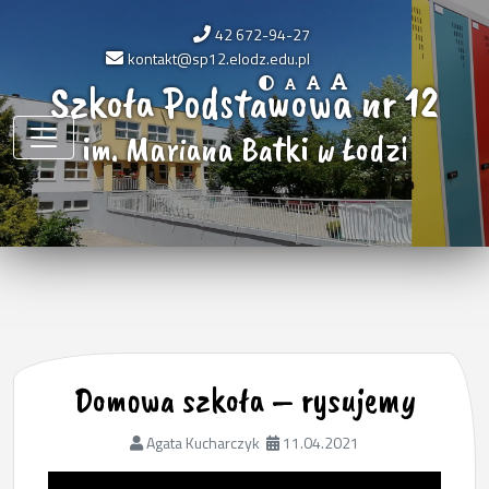
42 672-94-27
kontakt@sp12.elodz.edu.pl
Szkoła Podstawowa nr 12
im. Mariana Batki w Łodzi
Domowa szkoła – rysujemy
Agata Kucharczyk
11.04.2021