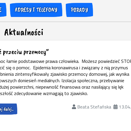
E
ADRESY I TELEFONY
PORADY
Aktualności
ź przeciw przemocy”
oc łamie podstawowe prawa człowieka. Możesz powiedzieć STO
cić się o pomoc. Epidemia koronawirusa i związany z nią przymus
bnienia zintensyfikowały zjawisko przemocy domowej, jak wynika
owszych doniesień medialnych. Izolacja społeczna, przebywanie
dużej powierzchni, niepewność finansowa oraz nasilający się lęk
yszłość zdecydowanie wzmagają to zjawisko.
Beata Stefańska
13.04
j dalej..