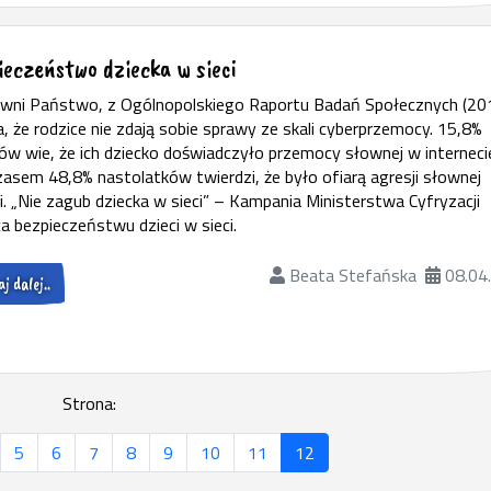
ieczeństwo dziecka w sieci
wni Państwo, z Ogólnopolskiego Raportu Badań Społecznych (20
, że rodzice nie zdają sobie sprawy ze skali cyberprzemocy. 15,8%
ów wie, że ich dziecko doświadczyło przemocy słownej w interneci
asem 48,8% nastolatków twierdzi, że było ofiarą agresji słownej
i. „Nie zagub dziecka w sieci” – Kampania Ministerstwa Cyfryzacji
a bezpieczeństwu dzieci w sieci.
Beata Stefańska
08.04
j dalej..
Strona:
5
6
7
8
9
10
11
12