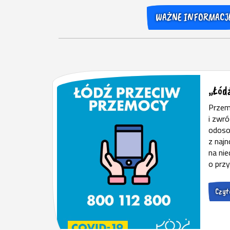
WAŻNE INFORMACJ
„Łód
Przem
i zwró
odoso
z najn
na nie
o prz
Czyta