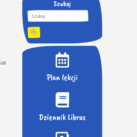
Szukaj
S
z
u
k
a
j
:
6.00
Plan lekcji
Dziennik Librus