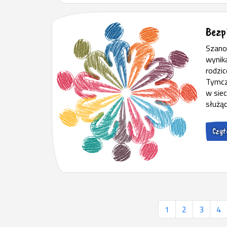
Bezp
Szano
wynika
rodzic
Tymcz
w siec
służąc
Czyta
1
2
3
4