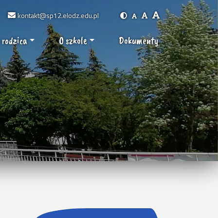
kontakt@sp12.elodz.edu.pl
 rodzica
O szkole
Dokumenty