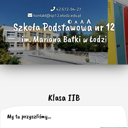
42 672-94-27
kontakt@sp12.elodz.edu.pl
Szkoła Podstawowa nr 12
im. Mariana Batki w Łodzi
Klasa IIB
My tu przyszliśmy…